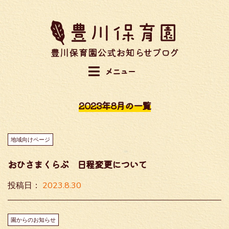
コ
ン
テ
ン
ツ
メニュー
へ
移
動
2023年8月
の一覧
す
る
地域向けページ
おひさまくらぶ 日程変更について
2023.8.30
投
投稿日：
稿
日:
園からのお知らせ