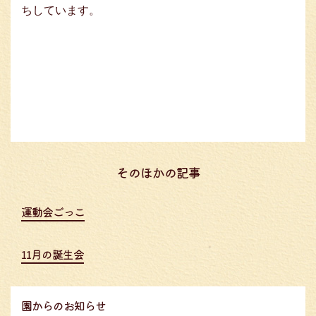
ちしています。
そのほかの記事
投
運動会ごっこ
稿
ナ
11月の誕生会
ビ
ゲ
ー
園からのお知らせ
シ