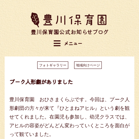
コ
ン
テ
ン
ツ
メニュー
へ
移
動
す
フォトギャラリー
地域向けページ
る
プーク人形劇がありました
豊川保育園 おひさまくらぶです。今回は、プーク人
形劇団の方々が来て『ひとまねアヒル』という劇を観
せてくれました。在園児も参加し、幼児クラスでは、
アヒルの容姿がどんどん変わっていくところを面白が
って観ていました。